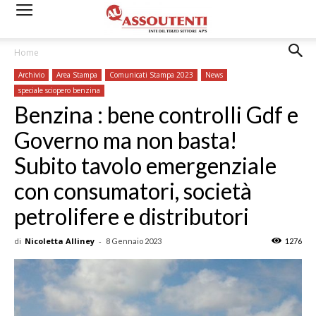
Home
Archivio
Area Stampa
Comunicati Stampa 2023
News
speciale sciopero benzina
Benzina : bene controlli Gdf e
Governo ma non basta!
Subito tavolo emergenziale
con consumatori, società
petrolifere e distributori
di
Nicoletta Alliney
-
8 Gennaio 2023
1276