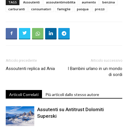
TAGS
Assoutenti
assoutentimobilita
aumento
benzina
carburanti
consumatori
famiglie
pasqua
prezzi
Articolo precedente
Articolo successivo
Assoutenti replica ad Ania
I Bambini urlano in un mondo
di sordi
Articoli Correlati
Più articoli dallo stesso autore
Assutenti su Antitrust Dolomiti
Superski