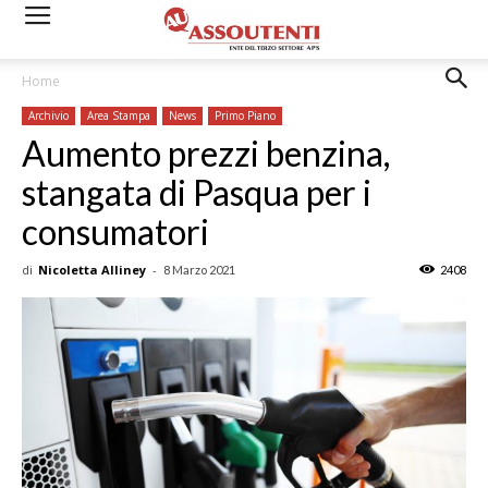
Home
Archivio
Area Stampa
News
Primo Piano
Aumento prezzi benzina,
stangata di Pasqua per i
consumatori
di
Nicoletta Alliney
-
8 Marzo 2021
2408