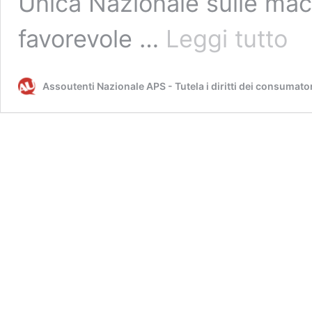
Unica Nazionale sulle mac
Ivass
favorevole …
Leggi tutto
prem
in
aume
Assoutenti Nazionale APS - Tutela i diritti dei consumato
comp
in
salut